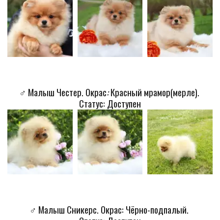
♂️ 
Малыш Честер. Окрас
: 
Красный мрамор(мерле). 
Статус: Доступен
♂️ 
Малыш Сникерс. Окрас: Чёрно-подпалый. 