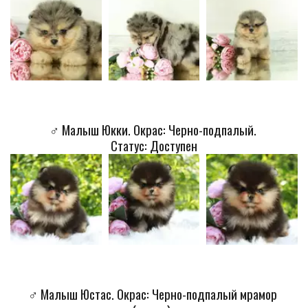
♂️ 
Малыш Юкки. Окрас: Черно-подпалый. 
Статус: Доступен
♂️ 
Малыш Юстас. Окрас: Черно-подпалый мрамор 