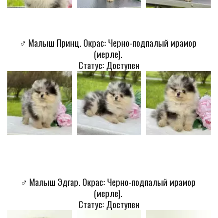
♂️ 
Малыш Принц. Окрас: Черно-подпалый мрамор 
(мерле). 
Статус: Доступен
♂️ 
Малыш Эдгар. Окрас: Черно-подпалый мрамор 
(мерле). 
Статус: Доступен