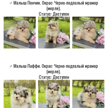
♂️ 
Малыш Пончик. Окрас: Черно-подпалый мрамор 
(мерле). 
Статус: Доступен
♂️ 
Малыш Паффи. Окрас: Черно-подпалый мрамор 
(мерле). 
Статус: Доступен