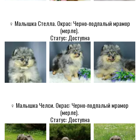
♀️ 
Малышка Стелла. Окрас: Черно-подпалый мрамор 
(мерле). 
Статус: Доступна
♀️ 
Малышка Челси. Окрас: Черно-подпалый мрамор 
(мерле). 
Статус: Доступна