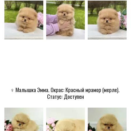
♀️ 
Малышка Эмма. Окрас: Красный мрамор (мерле). 
Статус: Доступен