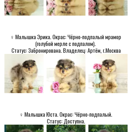
♀️ 
Малышка Эрика. Окрас: Чёрно-подпалый мрамор 
(голубой мерле с подпалом). 
Статус: Забронирована. Владелец: Артём, г.Москва
♀️ 
Малышка Юста. Окрас: Чёрно-подпалый. 
Статус: Доступна.